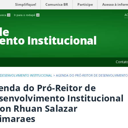
Simplifique!
Comunica BR
Participe
Acesso à infor
AC
 busca
3
Ir para o rodapé
4
de
nto Institucional
Contat
 DESENVOLVIMENTO INSTITUCIONAL
>
AGENDA DO PRÓ-REITOR DE DESENVOLVIMENTO
enda do Pró-Reitor de
senvolvimento Institucional
lon Rhuan Salazar
imaraes