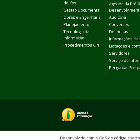
do Ifes
Agenda da Pró-R
Gestão Documental
Desenvolvimento
Obras e Engenharia
Auditoria
Planejamento
Convênios
Tecnologia da
Despesas
Informação
Informações clas
Procedimentos CPP
Licitações e con
Servidores
Serviço de Info
Perguntas Freq
Desenvolvido com o CMS de código abert