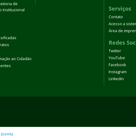
eitoria de
Serviços
 Institucional
Contato
Acesso a sist
Área de impre
sificadas
Redes Soc
tratos
Twitter
YouTube
rmação ao Cidadão
Facebook
uentes
Instagram
Linkedin
o
Joomla