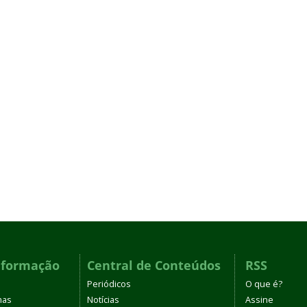
nformação
Central de Conteúdos
RSS
Periódicos
O que é?
mas
Notícias
Assine