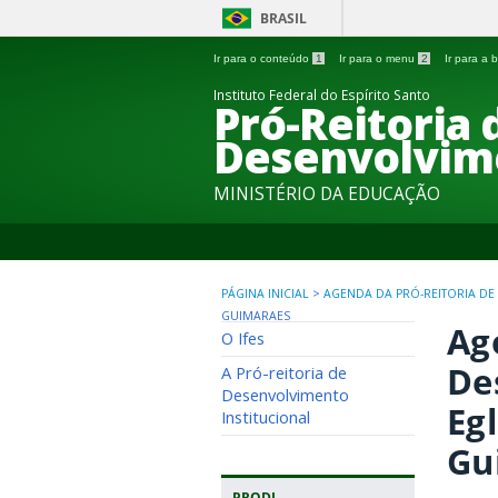
BRASIL
Ir para o conteúdo
1
Ir para o menu
2
Ir para a
Instituto Federal do Espírito Santo
Pró-Reitoria 
Desenvolvime
MINISTÉRIO DA EDUCAÇÃO
PÁGINA INICIAL
>
AGENDA DA PRÓ-REITORIA DE
GUIMARAES
Ag
O Ifes
De
A Pró-reitoria de
Desenvolvimento
Eg
Institucional
Gu
PRODI