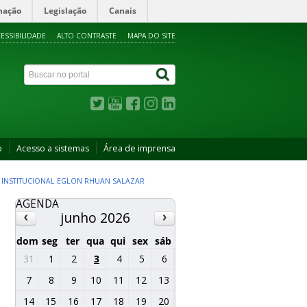
mação
Legislação
Canais
ESSIBILIDADE
ALTO CONTRASTE
MAPA DO SITE
o
Acesso a sistemas
Área de imprensa
 INSTITUCIONAL EGLON RHUAN SALAZAR
AGENDA
junho 2026
dom
seg
ter
qua
qui
sex
sáb
31
1
2
3
4
5
6
7
8
9
10
11
12
13
14
15
16
17
18
19
20