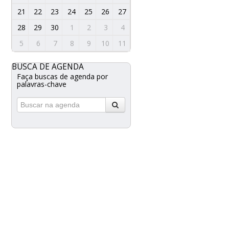
21
22
23
24
25
26
27
28
29
30
1
2
3
4
5
6
7
8
9
10
11
BUSCA DE AGENDA
Faça buscas de agenda por
palavras-chave