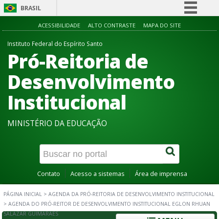
BRASIL
Simplifique!
ACESSIBILIDADE
ALTO CONTRASTE
MAPA DO SITE
Comunica BR
Instituto Federal do Espírito Santo
Pró-Reitoria de
Participe
Acesso à informação
Desenvolvimento
Legislação
Institucional
Canais
MINISTÉRIO DA EDUCAÇÃO
Contato
Acesso a sistemas
Área de imprensa
PÁGINA INICIAL
>
AGENDA DA PRÓ-REITORIA DE DESENVOLVIMENTO INSTITUCIONAL
>
AGENDA DO PRÓ-REITOR DE DESENVOLVIMENTO INSTITUCIONAL EGLON RHUAN
SALAZAR GUIMARAES