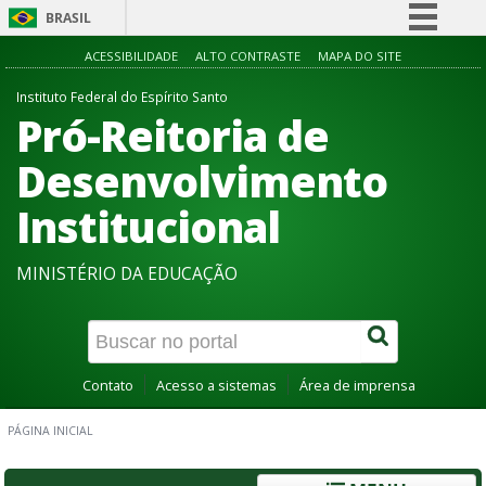
BRASIL
Simplifique!
ACESSIBILIDADE
ALTO CONTRASTE
MAPA DO SITE
Comunica BR
Instituto Federal do Espírito Santo
Pró-Reitoria de
Participe
Acesso à informação
Desenvolvimento
Legislação
Institucional
Canais
MINISTÉRIO DA EDUCAÇÃO
Contato
Acesso a sistemas
Área de imprensa
PÁGINA INICIAL