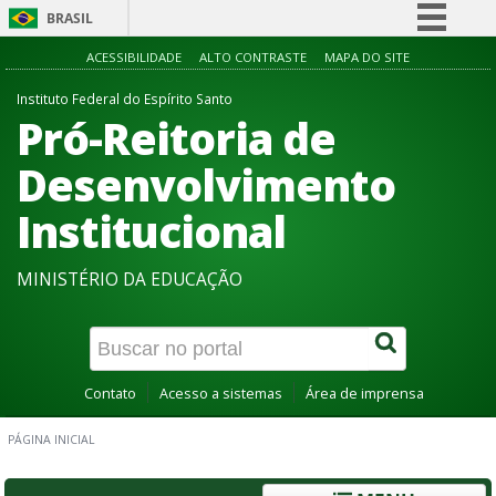
BRASIL
Simplifique!
ACESSIBILIDADE
ALTO CONTRASTE
MAPA DO SITE
Comunica BR
Instituto Federal do Espírito Santo
Pró-Reitoria de
Participe
Acesso à informação
Desenvolvimento
Legislação
Institucional
Canais
MINISTÉRIO DA EDUCAÇÃO
Contato
Acesso a sistemas
Área de imprensa
PÁGINA INICIAL