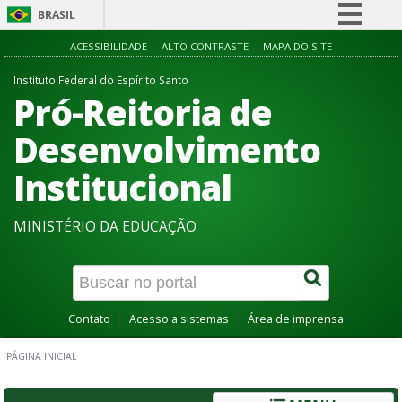
BRASIL
Simplifique!
ACESSIBILIDADE
ALTO CONTRASTE
MAPA DO SITE
Comunica BR
Instituto Federal do Espírito Santo
Pró-Reitoria de
Participe
Acesso à informação
Desenvolvimento
Legislação
Institucional
Canais
MINISTÉRIO DA EDUCAÇÃO
Contato
Acesso a sistemas
Área de imprensa
PÁGINA INICIAL