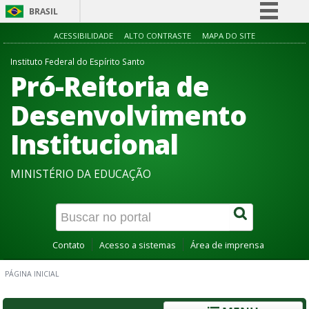
BRASIL
Simplifique!
ACESSIBILIDADE
ALTO CONTRASTE
MAPA DO SITE
Comunica BR
Instituto Federal do Espírito Santo
Pró-Reitoria de
Participe
Acesso à informação
Desenvolvimento
Legislação
Institucional
Canais
MINISTÉRIO DA EDUCAÇÃO
Contato
Acesso a sistemas
Área de imprensa
PÁGINA INICIAL