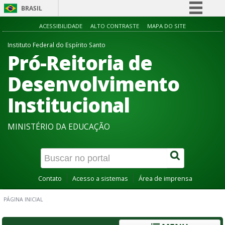
BRASIL
Simplifique!
ACESSIBILIDADE
ALTO CONTRASTE
MAPA DO SITE
Comunica BR
Instituto Federal do Espírito Santo
Pró-Reitoria de
Participe
Acesso à informação
Desenvolvimento
Legislação
Institucional
Canais
MINISTÉRIO DA EDUCAÇÃO
Contato
Acesso a sistemas
Área de imprensa
PÁGINA INICIAL