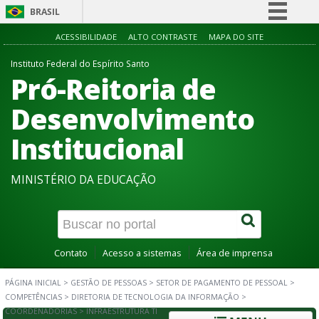
BRASIL
Simplifique!
ACESSIBILIDADE
ALTO CONTRASTE
MAPA DO SITE
Comunica BR
Instituto Federal do Espírito Santo
Pró-Reitoria de
Participe
Acesso à informação
Desenvolvimento
Legislação
Institucional
Canais
MINISTÉRIO DA EDUCAÇÃO
Contato
Acesso a sistemas
Área de imprensa
PÁGINA INICIAL
>
GESTÃO DE PESSOAS
>
SETOR DE PAGAMENTO DE PESSOAL
>
COMPETÊNCIAS
>
DIRETORIA DE TECNOLOGIA DA INFORMAÇÃO
>
COORDENADORIAS
>
INFRAESTRUTURA TI