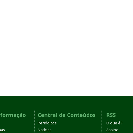
nformação
Central de Conteúdos
RSS
Periódicos
O que é?
mas
Notícias
Assine