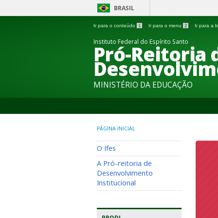
BRASIL
Ir para o conteúdo
1
Ir para o menu
2
Ir para a
Instituto Federal do Espírito Santo
Pró-Reitoria 
Desenvolvime
MINISTÉRIO DA EDUCAÇÃO
PÁGINA INICIAL
O Ifes
A Pró-reitoria de
Desenvolvimento
Institucional
PRODI