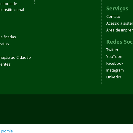
eitoria de
Serviços
 Institucional
Contato
Acesso a sist
Área de impre
sificadas
Redes Soc
tratos
Twitter
YouTube
rmação ao Cidadão
Facebook
uentes
Instagram
Linkedin
o
Joomla