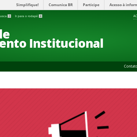
Simplifique!
Comunica BR
Participe
Acesso à infor
AC
 busca
3
Ir para o rodapé
4
de
nto Institucional
Contat