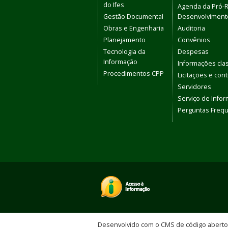
do Ifes
Agenda da Pró-R
Gestão Documental
Desenvolvimento
Obras e Engenharia
Auditoria
Planejamento
Convênios
Tecnologia da
Despesas
Informação
Informações clas
Procedimentos CPP
Licitações e con
Servidores
Serviço de Info
Perguntas Freq
Desenvolvido com o CMS de código abert