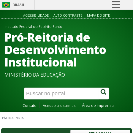
BRASIL
Simplifique!
ACESSIBILIDADE
ALTO CONTRASTE
MAPA DO SITE
Comunica BR
Instituto Federal do Espírito Santo
Pró-Reitoria de
Participe
Acesso à informação
Desenvolvimento
Legislação
Institucional
Canais
MINISTÉRIO DA EDUCAÇÃO
Contato
Acesso a sistemas
Área de imprensa
PÁGINA INICIAL