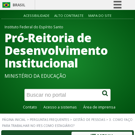
BRASIL
Simplifique!
ACESSIBILIDADE
ALTO CONTRASTE
MAPA DO SITE
Comunica BR
Instituto Federal do Espírito Santo
Pró-Reitoria de
Participe
Acesso à informação
Desenvolvimento
Legislação
Institucional
Canais
MINISTÉRIO DA EDUCAÇÃO
Contato
Acesso a sistemas
Área de imprensa
PÁGINA INICIAL
>
PERGUNTAS FREQUENTES
>
GESTÃO DE PESSOAS
>
3. COMO FAÇO
PARA TRABALHAR NO IFES COMO ESTAGIÁRIO?