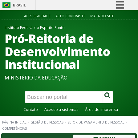
BRASIL
Simplifique!
ACESSIBILIDADE
ALTO CONTRASTE
MAPA DO SITE
Comunica BR
Instituto Federal do Espírito Santo
Pró-Reitoria de
Participe
Acesso à informação
Desenvolvimento
Legislação
Institucional
Canais
MINISTÉRIO DA EDUCAÇÃO
Contato
Acesso a sistemas
Área de imprensa
PÁGINA INICIAL
>
GESTÃO DE PESSOAS
>
SETOR DE PAGAMENTO DE PESSOAL
>
COMPETÊNCIAS