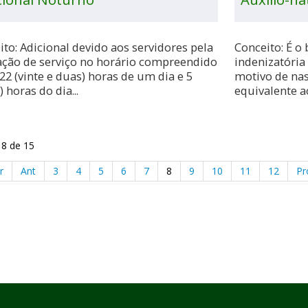
ito: Adicional devido aos servidores pela
Conceito: É o
ação de serviço no horário compreendido
indenizatória
22 (vinte e duas) horas de um dia e 5
motivo de nas
) horas do dia...
equivalente a
 8 de 15
r
Ant
3
4
5
6
7
8
9
10
11
12
Pr