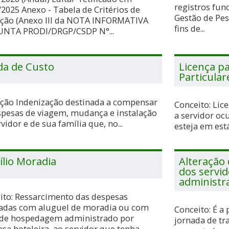
registros fun
/2025 Anexo - Tabela de Critérios de
Gestão de Pes
ação (Anexo III da NOTA INFORMATIVA
fins de...
NTA PRODI/DRGP/CSDP N°...
da de Custo
Licença pa
Particula
ição Indenização destinada a compensar
Conceito: Li
spesas de viagem, mudança e instalação
a servidor oc
vidor e de sua família que, no...
esteja em está
ílio Moradia
Alteração 
dos servid
administr
ito: Ressarcimento das despesas
zadas com aluguel de moradia ou com
Conceito: É a 
de hospedagem administrado por
jornada de tr
sa hoteleira, ao servidor que tenha