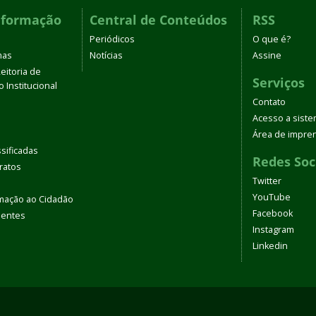
nformação
Central de Conteúdos
RSS
Periódicos
O que é?
mas
Notícias
Assine
eitoria de
Serviços
 Institucional
Contato
Acesso a sist
Área de impre
sificadas
Redes Soc
tratos
Twitter
YouTube
rmação ao Cidadão
Facebook
uentes
Instagram
Linkedin