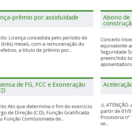
ença-prêmio por assiduidade
Abono de
construçã
ito: Licença concedida pelo período de
Conceito Ince
3 (três) meses, com a remuneração do
equivalente a
efetivo, a título de prêmio por...
Seguridade So
preenchido to
aposentadoria.
pensa de FG, FCC e Exoneração
Aceleraçã
CD
⚠️ ATENÇÃO: a 
ito Ato que determina o fim do exercício
partir de 01/
rgo de Direção (C.D), Função Gratificada
Provisória nº
ou Função Comissionada de...
se...