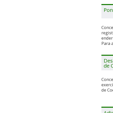
Pon
Conce
regis
endere
Para a
Des
de 
Concei
exercí
de Co
Adi