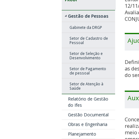
12/11
Avali
Gestão de Pessoas
CONJU
Gabinete da DRGP
Setor de Cadastro de
Aju
Pessoal
Setor de Seleção e
Desenvolvimento
Defin
as de
Setor de Pagamento
de pessoal
do ser
Setor de Atenção à
Saúde
Aux
Relatório de Gestão
do Ifes
Gestão Documental
Conce
Obras e Engenharia
reali
meio 
Planejamento
empre