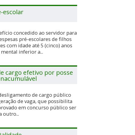
é-escolar
efício concedido ao servidor para
despesas pré-escolares de filhos
s com idade até 5 (cinco) anos
ental inferior a...
e cargo efetivo por posse
inacumulável
 desligamento de cargo público
geração de vaga, que possibilita
provado em concurso público ser
outro...
talidade