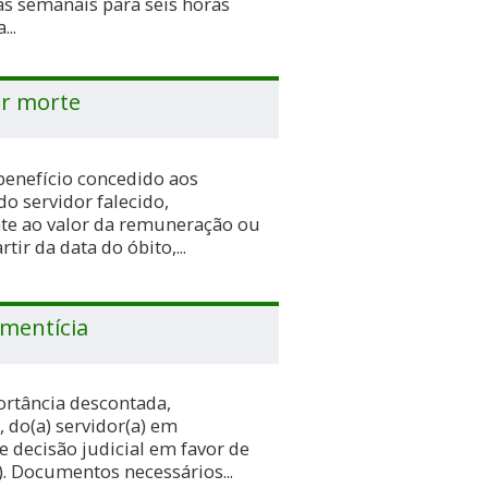
s semanais para seis horas
...
r morte
 benefício concedido aos
o servidor falecido,
te ao valor da remuneração ou
rtir da data do óbito,...
imentícia
ortância descontada,
do(a) servidor(a) em
e decisão judicial em favor de
s). Documentos necessários...