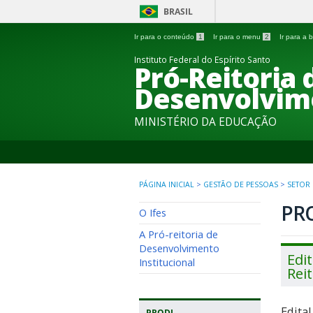
BRASIL
Ir para o conteúdo
1
Ir para o menu
2
Ir para a
Instituto Federal do Espírito Santo
Pró-Reitoria 
Desenvolvime
MINISTÉRIO DA EDUCAÇÃO
PÁGINA INICIAL
>
GESTÃO DE PESSOAS
>
SETOR
PR
O Ifes
A Pró-reitoria de
Desenvolvimento
Edit
Institucional
Rei
Edital
PRODI