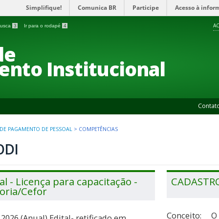
Simplifique!
Comunica BR
Participe
Acesso à infor
AC
 busca
3
Ir para o rodapé
4
de
nto Institucional
Contat
 DE PAGAMENTO DE PESSOAL
>
COMPETÊNCIAS
ODI
al - Licença para capacitação -
CADASTR
toria/Cefor
Conceito: O 
 2026 (Anual) Edital- retificado em