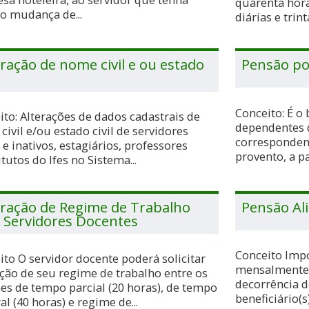
quarenta hora
do mudança de...
diárias e trinta
eração de nome civil e ou estado
Pensão po
Conceito: É o
ito: Alterações de dados cadastrais de
dependentes d
ivil e/ou estado civil de servidores
corresponden
 e inativos, estagiários, professores
provento, a pa
tutos do Ifes no Sistema...
eração de Regime de Trabalho
Pensão Al
 Servidores Docentes
Conceito Imp
ito O servidor docente poderá solicitar
mensalmente, 
ação de seu regime de trabalho entre os
decorrência d
es de tempo parcial (20 horas), de tempo
beneficiário(
al (40 horas) e regime de...