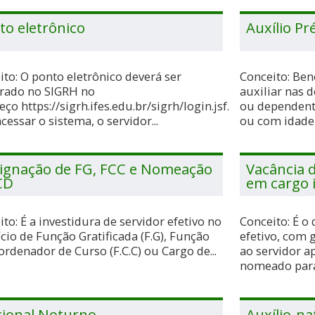
to eletrônico
Auxílio Pr
ito: O ponto eletrônico deverá ser
Conceito: Ben
trado no SIGRH no
auxiliar nas 
ço https://sigrh.ifes.edu.br/sigrh/login.jsf.
ou dependente
cessar o sistema, o servidor...
ou com idade m
ignação de FG, FCC e Nomeação
Vacância d
CD
em cargo 
to: É a investidura de servidor efetivo no
Conceito: É o
cio de Função Gratificada (F.G), Função
efetivo, com 
ordenador de Curso (F.C.C) ou Cargo de...
ao servidor a
nomeado para 
cional Noturno
Auxílio-na