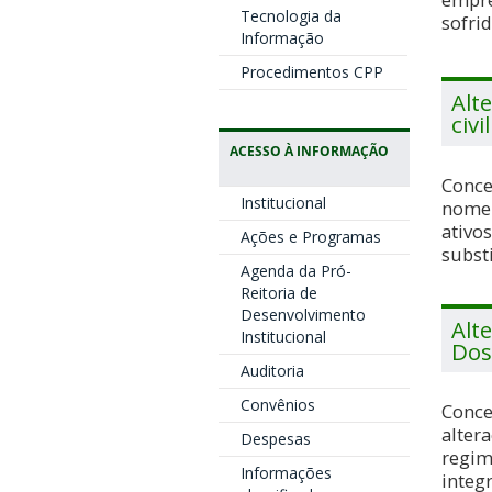
Tecnologia da
sofri
Informação
Procedimentos CPP
Alt
civil
ACESSO À INFORMAÇÃO
Conce
Institucional
nome c
ativos
Ações e Programas
substi
Agenda da Pró-
Reitoria de
Desenvolvimento
Alt
Institucional
Dos
Auditoria
Convênios
Conce
alter
Despesas
regim
Informações
integr