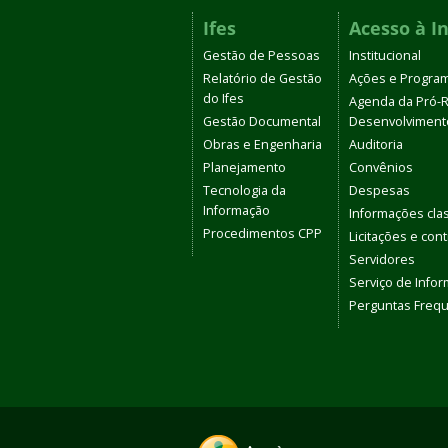
Ifes
Acesso à I
Gestão de Pessoas
Institucional
Relatório de Gestão
Ações e Progra
do Ifes
Agenda da Pró-R
Gestão Documental
Desenvolvimento
Obras e Engenharia
Auditoria
Planejamento
Convênios
Tecnologia da
Despesas
Informação
Informações clas
Procedimentos CPP
Licitações e con
Servidores
Serviço de Info
Perguntas Freq