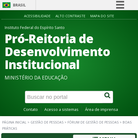
BRASIL
Simplifique!
ACESSIBILIDADE
ALTO CONTRASTE
MAPA DO SITE
Comunica BR
Instituto Federal do Espírito Santo
Pró-Reitoria de
Participe
Acesso à informação
Desenvolvimento
Legislação
Institucional
Canais
MINISTÉRIO DA EDUCAÇÃO
Contato
Acesso a sistemas
Área de imprensa
PÁGINA INICIAL
>
GESTÃO DE PESSOAS
>
FÓRUM DE GESTÃO DE PESSOAS
>
BOAS
PRÁTICAS