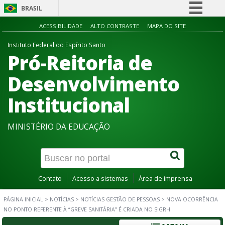
BRASIL
Simplifique!
ACESSIBILIDADE
ALTO CONTRASTE
MAPA DO SITE
Comunica BR
Instituto Federal do Espírito Santo
Pró-Reitoria de
Participe
Acesso à informação
Desenvolvimento
Legislação
Institucional
Canais
MINISTÉRIO DA EDUCAÇÃO
Contato
Acesso a sistemas
Área de imprensa
PÁGINA INICIAL
>
NOTÍCIAS
>
NOTÍCIAS GESTÃO DE PESSOAS
>
NOVA OCORRÊNCIA
NO PONTO REFERENTE À “GREVE SANITÁRIA” É CRIADA NO SIGRH