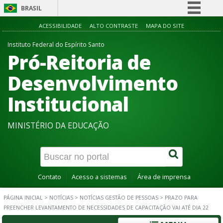
BRASIL
Simplifique!
ACESSIBILIDADE
ALTO CONTRASTE
MAPA DO SITE
Comunica BR
Instituto Federal do Espírito Santo
Pró-Reitoria de
Participe
Acesso à informação
Desenvolvimento
Legislação
Institucional
Canais
MINISTÉRIO DA EDUCAÇÃO
Contato
Acesso a sistemas
Área de imprensa
PÁGINA INICIAL
>
NOTÍCIAS
>
NOTÍCIAS GESTÃO DE PESSOAS
>
PRAZO PARA
PREENCHER LEVANTAMENTO DE NECESSIDADES DE CAPACITAÇÃO VAI ATÉ DIA 22