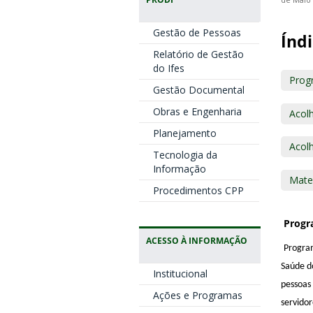
de Maio 
Gestão de Pessoas
Índi
Relatório de Gestão
do Ifes
Prog
Gestão Documental
Obras e Engenharia
Acolh
Planejamento
Acol
Tecnologia da
Informação
Mate
Procedimentos CPP
Progr
ACESSO À INFORMAÇÃO
Program
Saúde do
Institucional
pessoas 
Ações e Programas
servidor