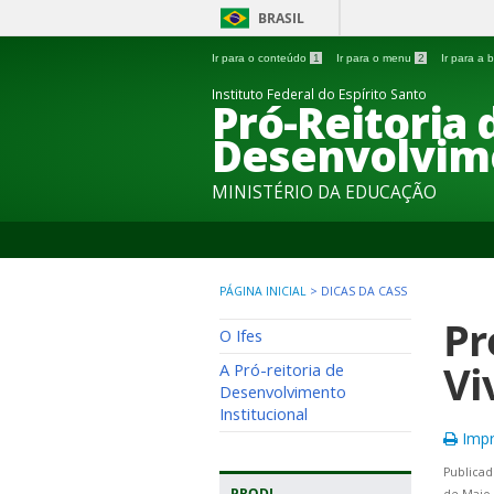
BRASIL
Ir para o conteúdo
1
Ir para o menu
2
Ir para a
Instituto Federal do Espírito Santo
Pró-Reitoria 
Desenvolvime
MINISTÉRIO DA EDUCAÇÃO
PÁGINA INICIAL
>
DICAS DA CASS
Pr
O Ifes
Vi
A Pró-reitoria de
Desenvolvimento
Institucional
Impr
Publicad
PRODI