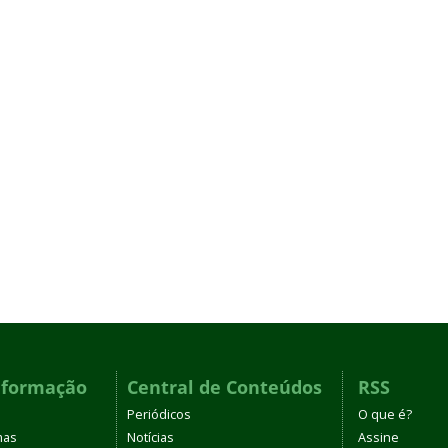
nformação
Central de Conteúdos
RSS
Periódicos
O que é?
mas
Notícias
Assine