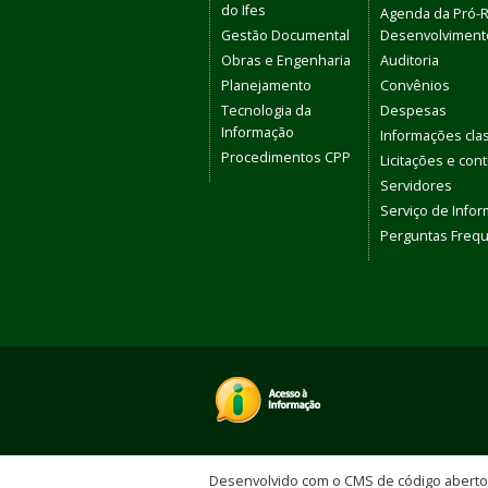
do Ifes
Agenda da Pró-R
Gestão Documental
Desenvolvimento
Obras e Engenharia
Auditoria
Planejamento
Convênios
Tecnologia da
Despesas
Informação
Informações clas
Procedimentos CPP
Licitações e con
Servidores
Serviço de Info
Perguntas Freq
Desenvolvido com o CMS de código abert