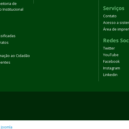
eitoria de
Serviços
 Institucional
Contato
Acesso a sist
Área de impre
sificadas
Redes Soc
tratos
Twitter
YouTube
rmação ao Cidadão
Facebook
uentes
Instagram
Linkedin
o
Joomla