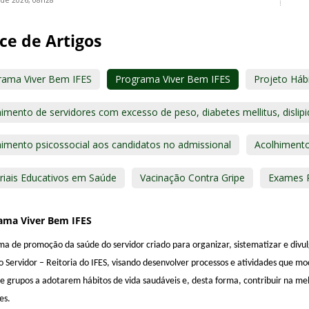
de 2026, 08h28
ce de Artigos
rama Viver Bem IFES
Programa Viver Bem IFES
Projeto Háb
imento de servidores com excesso de peso, diabetes mellitus, dislipi
himento psicossocial aos candidatos no admissional
Acolhimento
riais Educativos em Saúde
Vacinação Contra Gripe
Exames P
ama Viver Bem IFES
a de promoção da saúde do servidor criado para organizar, sistematizar e divu
 Servidor – Reitoria do IFES, visando
desenvolver processos e atividades que mod
e grupos a adotarem hábitos de vida saudáveis e, desta forma, contribuir na me
es.