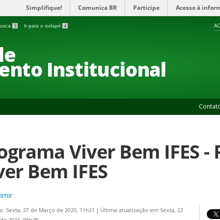
Simplifique!
Comunica BR
Participe
Acesso à infor
AC
 busca
3
Ir para o rodapé
4
de
nto Institucional
Contat
ograma Viver Bem IFES -
ver Bem IFES
imir
o: Sexta, 27 de Março de 2020, 11h31
|
Última atualização em Sexta, 22