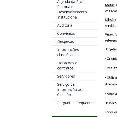
Agenda da Pró-
Metas
:
Reitoria de
Desenvolvimento
voltadas
Institucional
Missão
:
Auditoria
servidor
Convênios
Visão
: 
referên
Despesas
Informações
Objetiv
classificadas
- Orient
Licitações e
contratos
- Realiz
Servidores
- Utiliz
Serviço de
direcion
Informação ao
- Amplia
Cidadão
Perguntas Frequentes
Público
Todos os