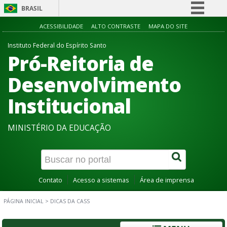
BRASIL
Simplifique!
ACESSIBILIDADE
ALTO CONTRASTE
MAPA DO SITE
Comunica BR
Instituto Federal do Espírito Santo
Pró-Reitoria de
Participe
Acesso à informação
Desenvolvimento
Legislação
Institucional
Canais
MINISTÉRIO DA EDUCAÇÃO
Contato
Acesso a sistemas
Área de imprensa
PÁGINA INICIAL
>
DICAS DA CASS