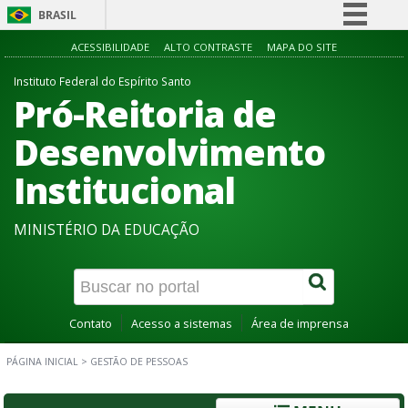
BRASIL
Simplifique!
ACESSIBILIDADE
ALTO CONTRASTE
MAPA DO SITE
Comunica BR
Instituto Federal do Espírito Santo
Pró-Reitoria de
Participe
Acesso à informação
Desenvolvimento
Legislação
Institucional
Canais
MINISTÉRIO DA EDUCAÇÃO
Contato
Acesso a sistemas
Área de imprensa
PÁGINA INICIAL
>
GESTÃO DE PESSOAS